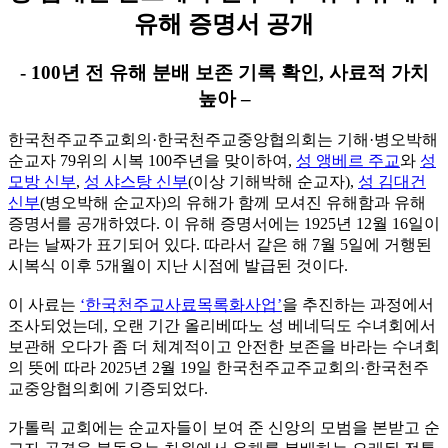
유해 증명서 공개
- 100년 전 유해 분배 보존 기록 확인, 사료적 가치
높아 –
한국천주교주교회의·한국천주교중앙협의회는 기해·병오박해
순교자 79위의 시복 100주년을 맞이하여,
성 앵베르 주교
와
성
모방 신부
,
성 샤스탕 신부
(이상 기해박해 순교자),
성 김대건
신부
(병오박해 순교자)의 유해가 함께 모셔진 유해함과 유해
증명서를 공개하였다. 이 유해 증명서에는 1925년 12월 16일이
라는 날짜가 표기되어 있다. 따라서 같은 해 7월 5일에 거행된
시복식 이후 5개월이 지난 시점에 발급된 것이다.
이 사료는
‘한국천주교사료목록화사업’
을 추진하는 과정에서
조사되었는데, 오랜 기간 올리베따노 성 베네딕도 수녀회에서
보관해 오다가 좀 더 체계적이고 안전한 보존을 바라는 수녀회
의 뜻에 따라 2025년 2월 19일 한국천주교주교회의
·한국천주
교중앙협의회
에 기증되었다.
가톨릭 교회에는 순교자들이 보여 준 신앙의 모범을 본받고 순