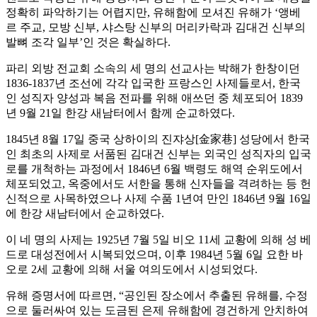
정확히 파악하기는 어렵지만, 유해함에 모셔진 유해가 ‘앵베
르 주교, 모방 신부, 샤스탕 신부의 머리카락과 김대건 신부의
발뼈 조각 일부’인 것은 확실하다.
파리 외방 전교회 소속의 세 명의 선교사는 박해가 한창이던
1836-1837년 조선에 각각 입국한 프랑스인 사제들로서, 한국
인 성직자 양성과 복음 전파를 위해 애쓰던 중 체포되어 1839
년 9월 21일 한강 새남터에서 함께 순교하였다.
1845년 8월 17일 중국 상하이의 진쟈상[金家巷] 성당에서 한국
인 최초의 사제로 서품된 김대건 신부는 외국인 성직자의 입국
로를 개척하는 과정에서 1846년 6월 백령도 해역 순위도에서
체포되었고, 옥중에서도 서한을 통해 신자들을 격려하는 등 헌
신적으로 사목하였으나 사제 수품 1년여 만인 1846년 9월 16일
에 한강 새남터에서 순교하였다.
이 네 명의 사제는 1925년 7월 5일 비오 11세 교황에 의해 성 베
드로 대성전에서 시복되었으며, 이후 1984년 5월 6일 요한 바
오로 2세 교황에 의해 서울 여의도에서 시성되었다.
유해 증명서에 따르면, “공인된 장소에서 추출된 유해를, 수정
으로 둘러싸여 있는 도금된 은제 유해함에 경건하게 안치하여