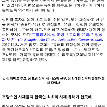
교자 공경을 북돋우는 차원에서 유해를 분배하는 오래된 전통
이 있었지만, 한편으로는 유해를 함부로 분배하거나 매매하지
못하도록 엄격하게 관리해 왔다.
성인과 복자의 몸이나 그 몸의 주요 일부, 또는 화장하고 난 유
골 전체가 ‘중요한 유해’로 인정되며, 유해는 적절한 유해함에
봉인하여 보관해야 하고, 안전하고 거룩하며 경배가 용이한 장
소에 모셔야 한다[
교황청 시성성 훈령 「교회의 유해: 진정성
과 보존」(
Le Reliquie nella Chiesa: Autenticità e Conservazione
)
,
2017.12.8., 서론 참조].
교회는 ‘유해의 진정성에 관한 증명서
를 마련하도록’
(「교회의 유해: 진정성과 보존」, 제23조 참
조)
, 또한, ‘거룩한 유해를 매매할 수 없도록’
(교회법 제1190조
제1항 참조)
규정하고 있다.
▲ 성 앵베르 주교, 성 모방 신부, 성 샤스탕 신부, 성 김대건 신부의 유해와 유
해 증명서
프랑스인 사제들과 한국인 최초의 사제 유해가 한곳에
펜으로 작성된 유해 증명서의 중간 부분이 흐릿하여 그 내용을