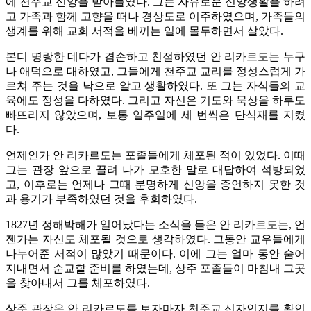
에 천주교 신앙을 받아들였다. 그는 자유로운 신앙생활을 하려
고 가족과 함께 고향을 떠나 경상도로 이주하였으며, 가족들의
생계를 위해 교회 서적을 베끼는 일에 몰두하면서 살았다.
본디 명랑한 데다가 겸손하고 친절하였던 안 리카르도는 누구
나 애덕으로 대하였고, 그들에게 천주교 교리를 정성스럽게 가
르쳐 주는 것을 낙으로 알고 생활하였다. 또 그는 자식들의 교
육에도 정성을 다하였다. 그리고 자신은 기도와 묵상을 하루도
빠뜨리지 않았으며, 보통 일주일에 세 번씩은 단식재를 지켰
다.
언제인가 안 리카르도는 포졸들에게 체포된 적이 있었다. 이때
그는 관장 앞으로 끌려 나가 모호한 말로 대답하여 석방되었
고, 이후로는 언제나 그때 분명하게 신앙을 증언하지 못한 것
과 용기가 부족하였던 것을 후회하였다.
1827년 정해박해가 일어났다는 소식을 들은 안 리카르도는, 언
젠가는 자신도 체포될 것으로 생각하였다. 그동안 교우들에게
나누어준 서적이 많았기 때문이다. 이에 그는 얼마 동안 숨어
지내면서 순교할 준비를 하였는데, 상주 포졸들이 마침내 그곳
을 찾아내서 그를 체포하였다.
상주 관장은 안 리카르도를 보자마자 천주교 신자인지를 확인