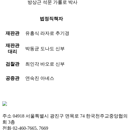
방상근 석문 가롤로 박사
법정직책자
재판관
유흥식 라자로 추기경
재판관
박동균 도나도 신부
대리
검찰관
최인각 바오로 신부
공증관
연숙진 아녜스
주소 04918 서울특별시 광진구 면목로 74 한국천주교중앙협의
회 3층
전화 02-460-7665, 7669