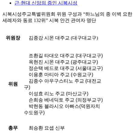
근·현대 신앙의 증인 시복시성
시복시성주교특별위원회 위원 구성과 “하느님의 종 이벽 요한
세례자와 동료 132위” 시복 안건 관여자 명단
위원장
김종강 시몬 대주교 (대구대교구)
조환길 타대오 대주교 (대구대교구)
옥현진 시몬 대주교 (광주대교구)
정순택 베드로 대주교 (서울대교구)
이용훈 마티아 주교 (수원교구)
김종수 아우구스티노 주교 (대전교
위원
구)
이성효 리노 주교 (마산교구)
손희송 베네딕토 주교 (의정부교구)
박현동 블라시오 아빠스(덕원자치
수도원구)
총무
최승환 요셉 신부