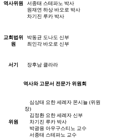
역사위원
서종태 스테파노 박사
원재연 하상 바오로 박사
차기진 루카 박사
교회법위
박동균 도나도 신부
원
최인각 바오로 신부
서기
장후남 클라라
역사와 고문서 전문가 위원회
심상태 요한 세례자 몬시뇰 (위원
장)
김정환 요한 세례자 신부
위원
차기진 루카 박사
박광용 아우구스티노 교수
서종태 스테파노 교수