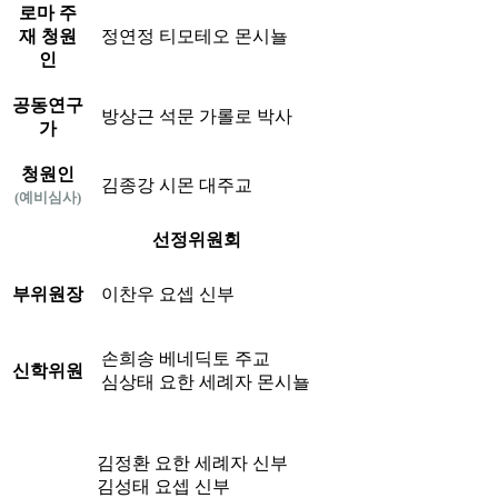
로마 주
재 청원
정연정 티모테오 몬시뇰
인
공동연구
방상근 석문 가롤로 박사
가
청원인
김종강 시몬 대주교
(예비심사)
선정위원회
부위원장
이찬우 요셉 신부
손희송 베네딕토 주교
신학위원
심상태 요한 세례자 몬시뇰
김정환 요한 세례자 신부
김성태 요셉 신부