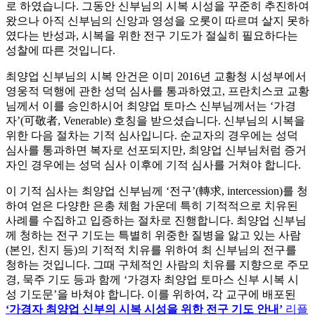
로 하였습니다. 그동안 신부님의 시복 시성을 꾸준히 추진하여
왔으나 아직 신부님의 신앙과 영성을 오롯이 따르며 살지 못하
였다는 반성과, 시복을 위한 전구 기도가 절실히 필요하다는
성찰에 따른 것입니다.
최양업 신부님의 시복 안건은 이미 2016년 교황청 시성부에서
영웅적 덕행에 관한 성덕 심사를 통과하였고, 프란치스코 교황
님께서 이를 승인하시어 최양업 토마스 신부님께서는 ‘가경
자’(可敬者, Venerable) 호칭을 받으셨습니다. 신부님의 시복을
위한 다음 절차는 기적 심사입니다. 순교자의 경우에는 성덕
심사를 통과하면 복자로 선포되지만, 최양업 신부님처럼 증거
자인 경우에는 성덕 심사 이후에 기적 심사를 거쳐야 합니다.
이 기적 심사는 최양업 신부님께 ‘전구’(轉求, intercession)를 청
하여 얻은 다양한 은총 체험 가운데 특히 기적적으로 치유된
사례를 수집하고 입증하는 절차로 진행합니다. 최양업 신부님
께 청하는 전구 기도는 특별히 위중한 질병을 앓고 있는 사람
(본인, 친지 등)의 기적적 치유를 위하여 최 신부님의 전구를
청하는 것입니다. 그때 구체적인 사람의 치유를 지향으로 주모
경, 묵주 기도 등과 함께 ‘가경자 최양업 토마스 신부 시복 시
성 기도문’을 바쳐야 합니다. 이를 위하여, 각 교구에 배포된
‘가경자 최양업 신부의 시복 시성을 위한 전구 기도 안내’
리플