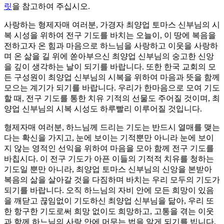
릿
을 참고하여 주십시오.
사랑하는 형제자매 여러분, 가경자 최양업 토마스 신부님의 시
복 시성을 위하여 전구 기도를 바치는 오늘이, 이 땅에 복음을
전하고자 온 힘과 마음으로 하느님을 사랑하고 이웃을 사랑하
며 온 삶을 길 위에 쏟아부으신 최양업 신부님의 숭고한 신앙
을 깊이 생각하는 날이 되기를 바랍니다. 또한 한국 교회의 모
든 구성원이 최양업 신부님의 시복을 위하여 마음과 뜻을 함께
모으는 계기가 되기를 바랍니다. 우리가 한마음으로 모여 기도
할 때, 전구 기도를 통한 치유 기적의 선물도 주어질 것이며, 최
양업 신부님의 시복 시성도 하루빨리 이루어질 것입니다.
형제자매 여러분, 하느님께 드리는 기도는 반드시 열매를 맺는
다는 확신을 가지고, 눈에 보이는 기적뿐만 아니라 눈에 보이
지 않는 영적인 선익을 위하여 마음을 모아 함께 전구 기도를
바칩시다. 이 전구 기도가 아픈 이들의 기적적 치유를 청하는
기도일 뿐만 아니라, 최양업 토마스 신부님의 신앙을 본받아
복음의 삶을 살아갈 것을 다짐하며 바치는 우리 모두의 기도가
되기를 바랍니다. 오직 하느님의 자비 안에 모든 희망이 있음
을 깨닫고 끊임없이 기도하신 최양업 신부님을 닮아, 우리 또
한 항구한 기도로써 희망 없이도 희망하고, 고통을 겪는 이웃
과 함께 하느님의 사랑 안에 머무는 법을 알게 되기를 빕니다.