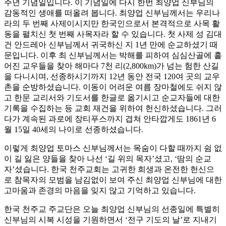
주년 기념일입니다. 이 기념일에 다시 한번 최양업 신부님의
감동적인 생애를 떠올려 봅니다. 최양업 신부님께서는 우리나
라의 두 번째 사제이시지만 한국인으로서 본격적으로 사목 활
동을 펼치신 첫 번째 사목자라 할 수 있습니다. 첫 사제 성 김대
건 안드레아 신부님께서 귀국하신 지 1년 만에 순교하셨기 때
문입니다. 이후 최 신부님께서는 박해를 피하여 심심산골에 흩
어진 교우들을 찾아 해마다 7천 리(2,800km)가 넘는 험한 산길
을 다니시며, 선종하시기까지 12년 동안 전국 120여 곳의 교우
촌을 순방하셨습니다. 이동이 어려운 여름 장마철에도 쉬지 않
고 한문 교리서와 기도서를 한글로 옮기시고 순교자들에 대한
기록을 수집하는 등 교회 재건을 위하여 헌신하셨습니다. 그러
다가 계속된 과로에 장티푸스까지 겹쳐 안타깝게도 1861년 6
월 15일 40세의 나이로 선종하셨습니다.
이렇게 최양업 토마스 신부님께서는 목숨이 다할 때까지 쉼 없
이 길 잃은 양들을 찾아 나선 ‘길 위의 목자’셨고, ‘땀의 순교
자’셨습니다. 한국 천주교회는 고귀한 희생과 온전한 헌신으
로 참목자의 모범을 남김없이 보여 주신 최양업 신부님에 대한
고마움과 존경의 마음을 잊지 않고 기억하고 있습니다.
한국 천주교 주교단은 오늘 최양업 신부님의 선종일에 특별히
신부님의 시복 시성을 기원하면서 ‘전구 기도의 날’로 지내기