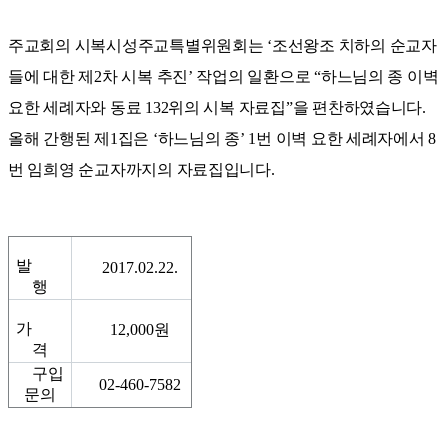
주교회의 시복시성주교특별위원회는
‘
조선왕조 치하의 순교자
들에 대한 제
2
차 시복 추진
’
작업의 일환으로
“
하느님의 종 이벽
요한 세례자와 동료
132
위의 시복 자료집
”
을 편찬하였습니다
.
올해 간행된 제
1
집은
‘
하느님의 종
’ 1
번 이벽 요한 세례자에서
8
번 임희영 순교자까지의 자료집입니다
.
발
2017.02.22.
행
가
12,000원
격
구입
02-460-7582
문의