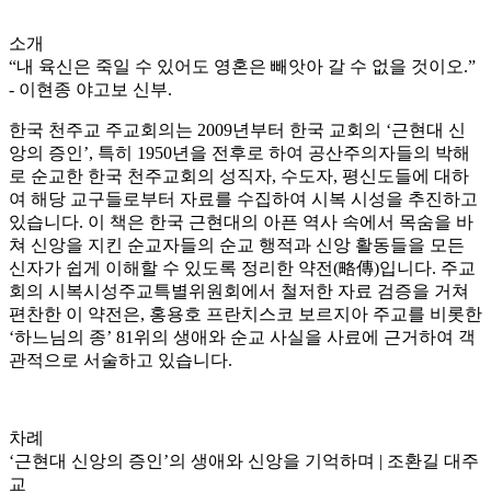
소개
“내 육신은 죽일 수 있어도 영혼은 빼앗아 갈 수 없을 것이오.”
- 이현종 야고보 신부.
한국 천주교 주교회의는 2009년부터 한국 교회의 ‘근현대 신
앙의 증인’, 특히 1950년을 전후로 하여 공산주의자들의 박해
로 순교한 한국 천주교회의 성직자, 수도자, 평신도들에 대하
여 해당 교구들로부터 자료를 수집하여 시복 시성을 추진하고
있습니다. 이 책은 한국 근현대의 아픈 역사 속에서 목숨을 바
쳐 신앙을 지킨 순교자들의 순교 행적과 신앙 활동들을 모든
신자가 쉽게 이해할 수 있도록 정리한 약전(略傳)입니다. 주교
회의 시복시성주교특별위원회에서 철저한 자료 검증을 거쳐
편찬한 이 약전은, 홍용호 프란치스코 보르지아 주교를 비롯한
‘하느님의 종’ 81위의 생애와 순교 사실을 사료에 근거하여 객
관적으로 서술하고 있습니다.
차례
‘근현대 신앙의 증인’의 생애와 신앙을 기억하며 | 조환길 대주
교