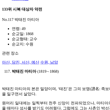
133위 시복 대상자 약전
No.117 박태진 마티아
연령: 49
순교일: 1868
순교형태: 교수
순교지: 수원
관련 장소
아산, 당진, 서산, 예산
수원, 남양
박태진 마티아
(1819∼1868)
박태진 마티아의 본은 밀양이며, ‘태진’은 그의 보명(譜名: 족
을 일구면서 살았다.
원머리 일대에는 일찍부터 천주 신앙이 전파되었으나, 마티아의
올 때마다 성사를 받기도 어려웠다. 그럼에도 그는 사촌인 박