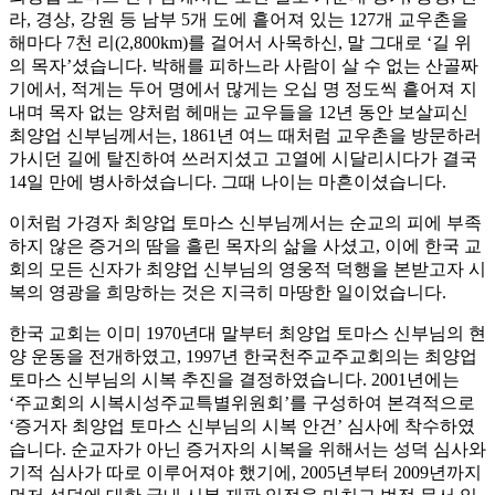
라, 경상, 강원 등 남부 5개 도에 흩어져 있는 127개 교우촌을
해마다 7천 리(2,800km)를 걸어서 사목하신, 말 그대로 ‘길 위
의 목자’셨습니다. 박해를 피하느라 사람이 살 수 없는 산골짜
기에서, 적게는 두어 명에서 많게는 오십 명 정도씩 흩어져 지
내며 목자 없는 양처럼 헤매는 교우들을 12년 동안 보살피신
최양업 신부님께서는, 1861년 여느 때처럼 교우촌을 방문하러
가시던 길에 탈진하여 쓰러지셨고 고열에 시달리시다가 결국
14일 만에 병사하셨습니다. 그때 나이는 마흔이셨습니다.
이처럼 가경자 최양업 토마스 신부님께서는 순교의 피에 부족
하지 않은 증거의 땀을 흘린 목자의 삶을 사셨고, 이에 한국 교
회의 모든 신자가 최양업 신부님의 영웅적 덕행을 본받고자 시
복의 영광을 희망하는 것은 지극히 마땅한 일이었습니다.
한국 교회는 이미 1970년대 말부터 최양업 토마스 신부님의 현
양 운동을 전개하였고, 1997년 한국천주교주교회의는 최양업
토마스 신부님의 시복 추진을 결정하였습니다. 2001년에는
‘주교회의 시복시성주교특별위원회’를 구성하여 본격적으로
‘증거자 최양업 토마스 신부님의 시복 안건’ 심사에 착수하였
습니다. 순교자가 아닌 증거자의 시복을 위해서는 성덕 심사와
기적 심사가 따로 이루어져야 했기에, 2005년부터 2009년까지