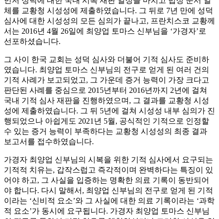
먼저 성덕에 대한 국내 시복 재판 일정을 마치고 법정 문서 일
체를 교황청 시성성에 제출하였습니다. 그 뒤로 7년 만에 성덕
심사에 대한 시성성의 모든 심의가 끝나고, 프란치스코 교황께
서는 2016년 4월 26일에 최양업 토마스 신부님을 ‘가경자’로
선포하셨습니다.
그 사이 한국 교회는 성덕 심사와 더불어 기적 심사도 준비하
였습니다. 최양업 토마스 신부님의 전구로 얻게 된 여러 건의
기적 사례가 보고되었고, 그 가운데 증거 능력이 가장 크다고
판단된 사례를 중심으로 2015년부터 2016년까지 2년에 걸쳐
국내 기적 심사 재판을 진행하였으며, 그 결과를 교황청 시성
성에 제출하였습니다. 그 뒤 5년에 걸쳐 시성성 내부 심의가 진
행되었으나 아쉽게도 2021년 5월, 공식적인 기적으로 인정할
수 있는 증거 능력이 부족하다는 교황청 시성성의 최종 결과
보고서를 접수하였습니다.
가경자 최양업 신부님의 시복을 위한 기적 심사에서 요구되는
기적적 치유는, 갑작스럽고 즉각적이며 완벽하다는 특징이 있
어야 하고, 그 사실을 입증하는 명확한 의료 기록이 동반되어
야 합니다. 다시 말해서, 최양업 신부님의 전구로 얻게 된 기적
이라는 ‘신비적 요소’와 그 사실에 대한 의료 기록이라는 ‘과학
적 요소’가 동시에 요구됩니다. 가경자 최양업 토마스 신부님