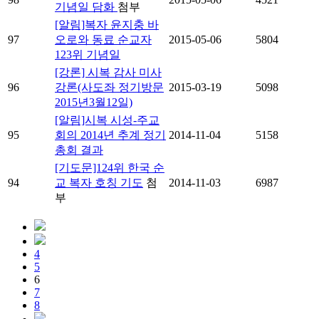
기념일 담화
첨부
[알림]복자 윤지충 바
97
오로와 동료 순교자
2015-05-06
5804
123위 기념일
[강론] 시복 감사 미사
96
강론(사도좌 정기방문
2015-03-19
5098
2015년3월12일)
[알림]시복 시성-주교
95
회의 2014년 추계 정기
2014-11-04
5158
총회 결과
[기도문]124위 한국 순
94
교 복자 호칭 기도
첨
2014-11-03
6987
부
4
5
6
7
8