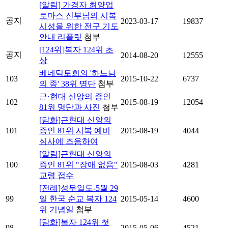
[알림] 가경자 최양업
토마스 신부님의 시복
공지
2023-03-17
19837
시성을 위한 전구 기도
안내 리플릿
첨부
[124위]복자 124위 초
공지
2014-08-20
12555
상
베네딕토회의 '하느님
103
2015-10-22
6737
의 종' 38위 명단
첨부
근·현대 신앙의 증인
102
2015-08-19
12054
81위 명단과 사진
첨부
[담화]근현대 신앙의
101
증인 81위 시복 예비
2015-08-19
4044
심사에 즈음하여
[알림]근현대 신앙의
100
증인 81위 "장애 없음"
2015-08-03
4281
교령 접수
[전례]성무일도-5월 29
99
일 한국 순교 복자 124
2015-05-14
4600
위 기념일
첨부
[담화]복자 124위 첫
98
2015-05-06
4521