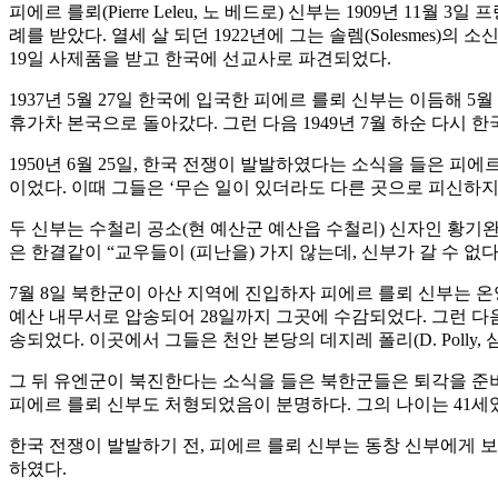
피에르 를뢰(Pierre Leleu, 노 베드로) 신부는 1909년 11월 3일 
례를 받았다. 열세 살 되던 1922년에 그는 솔렘(Solesmes)
19일 사제품을 받고 한국에 선교사로 파견되었다.
1937년 5월 27일 한국에 입국한 피에르 를뢰 신부는 이듬해 5
휴가차 본국으로 돌아갔다. 그런 다음 1949년 7월 하순 다시 
1950년 6월 25일, 한국 전쟁이 발발하였다는 소식을 들은 피에르
이었다. 이때 그들은 ‘무슨 일이 있더라도 다른 곳으로 피신하지
두 신부는 수철리 공소(현 예산군 예산읍 수철리) 신자인 황기완
은 한결같이 “교우들이 (피난을) 가지 않는데, 신부가 갈 수 없
7월 8일 북한군이 아산 지역에 진입하자 피에르 를뢰 신부는 온
예산 내무서로 압송되어 28일까지 그곳에 수감되었다. 그런 다
송되었다. 이곳에서 그들은 천안 본당의 데지레 폴리(D. Polly
그 뒤 유엔군이 북진한다는 소식을 들은 북한군들은 퇴각을 준비하면
피에르 를뢰 신부도 처형되었음이 분명하다. 그의 나이는 41세
한국 전쟁이 발발하기 전, 피에르 를뢰 신부는 동창 신부에게 
하였다.