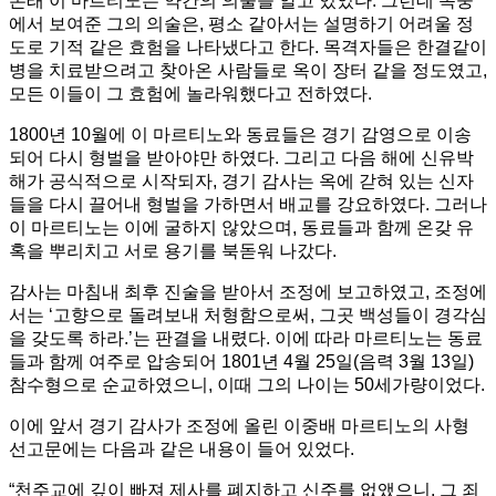
본래 이 마르티노는 약간의 의술을 알고 있었다. 그런데 옥중
에
서 보여준 그의 의술은, 평소 같아서는 설명하기 어려울 정
도로 기적 같은 효험을 나타냈다고 한다. 목격자들은 한결같이
병을 치료받으려고 찾아온 사람들로 옥이 장터 같을 정도였고,
모든 이들이 그 효험에 놀라워했다고 전하였다.
1800년 10월에 이 마르티노와 동료들은 경기 감영으로 이송
되어 다시 형벌을 받아야만 하였다. 그리고 다음 해에 신유박
해가 공식적으로 시작되자, 경기 감사는 옥에 갇혀 있는 신자
들을 다시 끌어내 형벌을 가하면서 배교를 강요하였다. 그러나
이 마르티노는 이에 굴하지 않았으며, 동료들과 함께 온갖 유
혹을 뿌리치고 서로 용기를 북돋워 나갔다.
감사는 마침내 최후 진술을 받아서 조정에 보고하였고, 조정에
서는 ‘고향으로 돌려보내 처형함으로써, 그곳 백성들이 경각심
을 갖도록 하라.’는 판결을 내렸다. 이에 따라 마르티노는 동료
들과 함께 여주로 압송되어 1801년 4월 25일(음력 3월 13일)
참수형으로 순교하였으니, 이때 그의 나이는 50세가량이었다.
이에 앞서 경기 감사가 조정에 올린 이중배 마르티노의 사형
선고문에는 다음과 같은 내용이 들어 있었다.
“천주교에 깊이 빠져 제사를 폐지하고 신주를 없앴으니, 그 죄